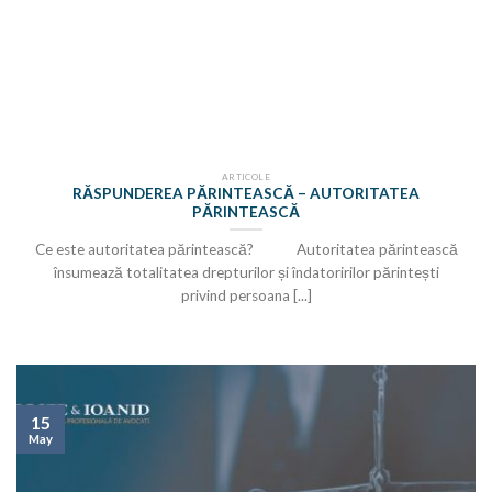
ARTICOLE
RĂSPUNDEREA PĂRINTEASCĂ – AUTORITATEA
PĂRINTEASCĂ
Ce este autoritatea părintească? Autoritatea părintească
însumează totalitatea drepturilor și îndatoririlor părintești
privind persoana [...]
15
May