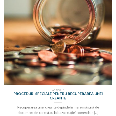
ARTICOLE
PROCEDURI SPECIALE PENTRU RECUPERAREA UNEI
CREANȚE
Recuperarea unei creanțe depinde în mare măsură de
documentele care stau la baza relației comerciale [...]