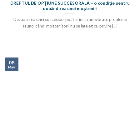
DREPTUL DE OPȚIUNE SUCCESORALĂ – o condiție pentru
dobândirea unei moșteniri
Dezbaterea unei succesiuni poate ridica adevărate probleme
atunci când moștenitorii nu se înțeleg cu privire [...]
08
May