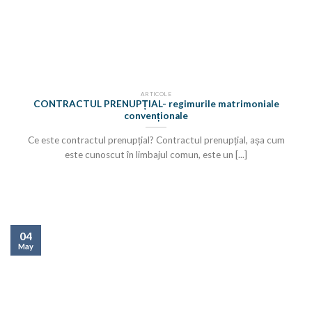
ARTICOLE
CONTRACTUL PRENUPȚIAL- regimurile matrimoniale
convenționale
Ce este contractul prenupțial? Contractul prenupțial, așa cum
este cunoscut în limbajul comun, este un [...]
04
May