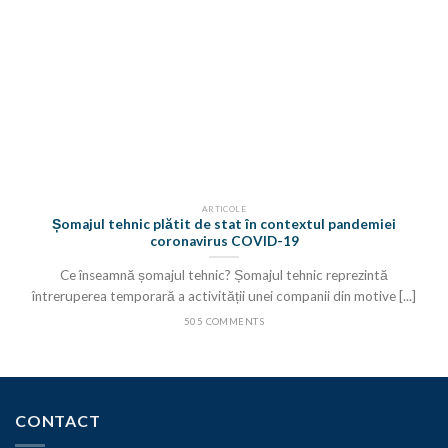
ARTICOLE
Șomajul tehnic plătit de stat în contextul pandemiei
coronavirus COVID-19
Ce înseamnă șomajul tehnic? Șomajul tehnic reprezintă
întreruperea temporară a activității unei companii din motive [...]
505 COMMENTS
CONTACT