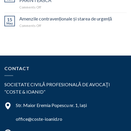
PĂRINTEASCĂ
on
Comments Off
RĂSPUNDEREA
PĂRINTEASCĂ
Amenzile contravenționale și starea de urgență
15
–
May
on
Comments Off
AUTORITATEA
Amenzile
PĂRINTEASCĂ
contravenționale
și
starea
de
urgență
CONTACT
SOCIETATE CIVILĂ PROFESIONALĂ DE AVOCAŢI
“COSTE & IOANID”
Str. Maior Eremia Popescu nr. 1, Iași
office@coste-ioanid.ro