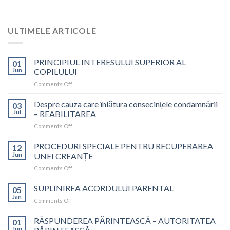
ULTIMELE ARTICOLE
PRINCIPIUL INTERESULUI SUPERIOR AL
01
Jun
COPILULUI
on
Comments Off
PRINCIPIUL
INTERESULUI
Despre cauza care înlătura consecințele condamnării
03
SUPERIOR
Jul
– REABILITAREA
AL
on
Comments Off
COPILULUI
Despre
cauza
PROCEDURI SPECIALE PENTRU RECUPERAREA
12
care
Jun
UNEI CREANȚE
înlătura
on
Comments Off
consecințele
PROCEDURI
condamnării
SPECIALE
SUPLINIREA ACORDULUI PARENTAL
–
05
PENTRU
REABILITAREA
Jan
on
Comments Off
RECUPERAREA
SUPLINIREA
UNEI
ACORDULUI
RĂSPUNDEREA PĂRINTEASCĂ – AUTORITATEA
CREANȚE
01
PARENTAL
Jun