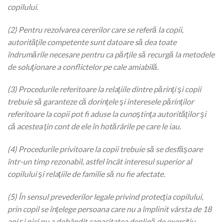
copilului.
(2) Pentru rezolvarea cererilor care se referă la copii,
autorităţile competente sunt datoare să dea toate
îndrumările necesare pentru ca părţile să recurgă la metodele
de soluţionare a conflictelor pe cale amiabilă.
(3) Procedurile referitoare la relaţiile dintre părinţi şi copii
trebuie să garanteze că dorinţele şi interesele părinţilor
referitoare la copii pot fi aduse la cunoştinţa autorităţilor şi
că acestea ţin cont de ele în hotărârile pe care le iau.
(4) Procedurile privitoare la copii trebuie să se desfăşoare
într-un timp rezonabil, astfel încât interesul superior al
copilului şi relaţiile de familie să nu fie afectate.
(5) În sensul prevederilor legale privind protecţia copilului,
prin copil se înţelege persoana care nu a împlinit vârsta de 18
ani şi nici nu a dobândit capacitatea deplină de exerciţiu,