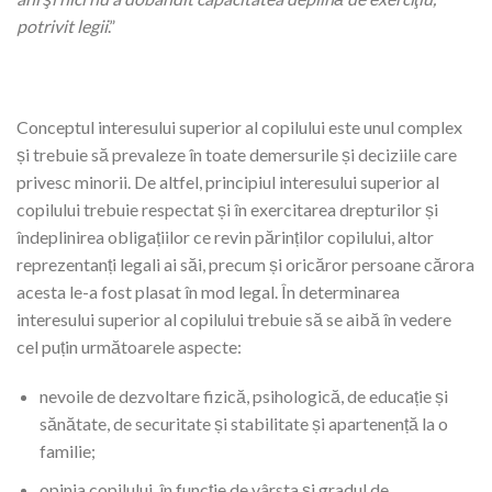
potrivit legii
.”
Conceptul interesului superior al copilului este unul complex
și trebuie să prevaleze în toate demersurile și deciziile care
privesc minorii. De altfel, principiul interesului superior al
copilului trebuie respectat și în exercitarea drepturilor și
îndeplinirea obligațiilor ce revin părinților copilului, altor
reprezentanți legali ai săi, precum și oricăror persoane cărora
acesta le-a fost plasat în mod legal. În determinarea
interesului superior al copilului trebuie să se aibă în vedere
cel puțin următoarele aspecte:
nevoile de dezvoltare fizică, psihologică, de educație și
sănătate, de securitate și stabilitate și apartenență la o
familie;
opinia copilului, în funcție de vârsta și gradul de