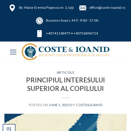
Skip
Str.
Maior Eremia Popescu nr. 1, Iași
office@coste-ioanid.ro
to
content
Business hours: M-F: 9:00 - 17:00
+40741148975
•
+40756896714
ARTICOLE
PRINCIPIUL INTERESULUI
SUPERIOR AL COPILULUI
POSTED ON
JUNE 1, 2023
BY
COSTE&IOANID
01