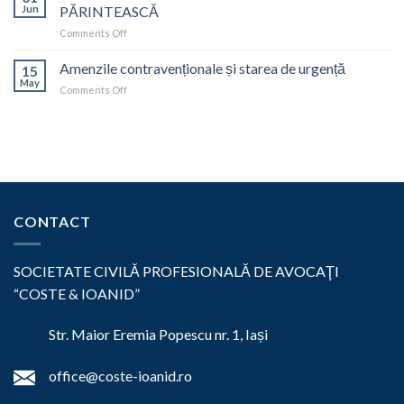
PARENTAL
Jun
PĂRINTEASCĂ
on
Comments Off
RĂSPUNDEREA
PĂRINTEASCĂ
Amenzile contravenționale și starea de urgență
15
–
May
on
Comments Off
AUTORITATEA
Amenzile
PĂRINTEASCĂ
contravenționale
și
starea
de
urgență
CONTACT
SOCIETATE CIVILĂ PROFESIONALĂ DE AVOCAŢI
“COSTE & IOANID”
Str. Maior Eremia Popescu nr. 1, Iași
office@coste-ioanid.ro