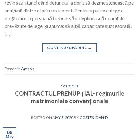
revin sau atunci când defunctul a dorit să dezmoștenească pe
unul/unii dintre ei prin testament. Pentru a putea culege o
moștenire, o persoană trebuie să îndeplinească condițiile
prevăzute de lege, și anume: să aibă capacitate succesorală,
[…]
CONTINUE READING
→
Posted in
Articole
ARTICOLE
CONTRACTUL PRENUPȚIAL- regimurile
matrimoniale convenționale
POSTED ON
MAY 8, 2020
BY
COSTE&IOANID
08
May