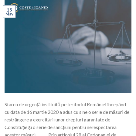
15
May
Starea de urgență instituită pe teritoriul României începând
cu data de 16 martie 2020 a adus cu sine o serie de măsuri de
restrângere a exercitării unor drepturi garantate de
Constituție și o serie de sancțiuni pentru nerespectarea
acestor măsuri. Prin articolul 28 al Ordonanței de