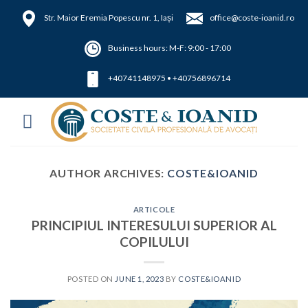
Skip
Str.
Maior Eremia Popescu nr. 1, Iași
office@coste-ioanid.ro
to
content
Business hours: M-F: 9:00 - 17:00
+40741148975
•
+40756896714
AUTHOR ARCHIVES:
COSTE&IOANID
ARTICOLE
PRINCIPIUL INTERESULUI SUPERIOR AL
COPILULUI
POSTED ON
JUNE 1, 2023
BY
COSTE&IOANID