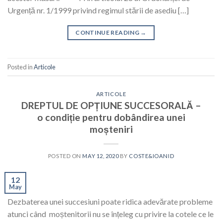
Urgență nr. 1/1999 privind regimul stării de asediu […]
CONTINUE READING
→
Posted in
Articole
ARTICOLE
DREPTUL DE OPȚIUNE SUCCESORALĂ –
o condiție pentru dobândirea unei
moșteniri
POSTED ON
MAY 12, 2020
BY
COSTE&IOANID
12
May
Dezbaterea unei succesiuni poate ridica adevărate probleme
atunci când moștenitorii nu se înțeleg cu privire la cotele ce le