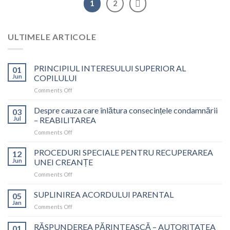
1
2
ULTIMELE ARTICOLE
PRINCIPIUL INTERESULUI SUPERIOR AL
01
Jun
COPILULUI
on
Comments Off
PRINCIPIUL
INTERESULUI
Despre cauza care înlătura consecințele condamnării
03
SUPERIOR
Jul
– REABILITAREA
AL
on
Comments Off
COPILULUI
Despre
cauza
PROCEDURI SPECIALE PENTRU RECUPERAREA
12
care
Jun
UNEI CREANȚE
înlătura
on
Comments Off
consecințele
PROCEDURI
condamnării
SPECIALE
SUPLINIREA ACORDULUI PARENTAL
–
05
PENTRU
REABILITAREA
Jan
on
Comments Off
RECUPERAREA
SUPLINIREA
UNEI
ACORDULUI
RĂSPUNDEREA PĂRINTEASCĂ – AUTORITATEA
CREANȚE
01