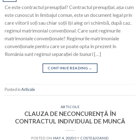
Ce este contractul prenupțial? Contractul prenupțial, așa cum
este cunoscut în limbajul comun, este un document legal prin
care viitorii soți sau chiar soții își aleg ori schimbă, după caz,
regimul matrimonial convențional. Care sunt regimurile
matrimoniale convenționale? Regimurile matrimoniale
convenționale pentru care se poate opta în prezent în
România sunt regimul separației de bunuri […]
CONTINUE READING
→
Posted in
Articole
ARTICOLE
CLAUZA DE NECONCURENȚĂ ÎN
CONTRACTUL INDIVIDUAL DE MUNCĂ
POSTED ON
MAY 4, 2020
BY
COSTE&IOANID