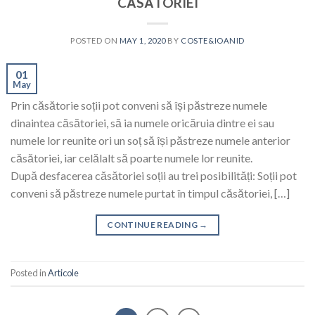
CĂSĂTORIEI
POSTED ON
MAY 1, 2020
BY
COSTE&IOANID
01
May
Prin căsătorie soții pot conveni să își păstreze numele
dinaintea căsătoriei, să ia numele oricăruia dintre ei sau
numele lor reunite ori un soț să își păstreze numele anterior
căsătoriei, iar celălalt să poarte numele lor reunite.
După desfacerea căsătoriei soții au trei posibilități: Soții pot
conveni să păstreze numele purtat în timpul căsătoriei, […]
CONTINUE READING
→
Posted in
Articole