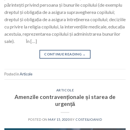
părintești privind persoana și bunurile copilului (de exemplu
dreptul și obligația de a asigura supravegherea copilului;
dreptul și obligația de a asigura întreținerea copilului; deciziile
cu privire la religia copilului, la intervențiile medicale, educația
acestuia, reprezentarea copilului și administrarea bunurilor
sale). În […]
CONTINUE READING
→
Posted in
Articole
ARTICOLE
Amenzile contravenționale și starea de
urgență
POSTED ON
MAY 15, 2020
BY
COSTE&IOANID