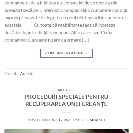
condamnate de a fi înlăturate consecințele ce decurg din
aceasta (decăderi, interdicții, incapacități), în anumite condiții
expres prevăzute de lege, cu scopul reintegrării în societate a
acesteia. Cu toate că reabilitarea face să înceteze
decăderile, interdicțiile, incapacitățile care rezultă din
condamnare, aceasta nu are ca urmare […]
CONTINUE READING
→
Posted in
Articole
ARTICOLE
PROCEDURI SPECIALE PENTRU
RECUPERAREA UNEI CREANȚE
POSTED ON
JUNE 12, 2021
BY
COSTE&IOANID