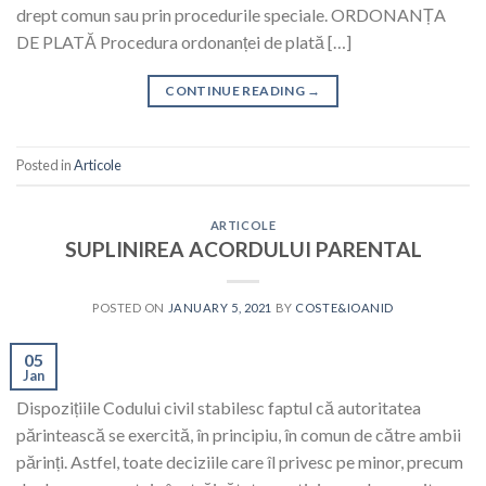
drept comun sau prin procedurile speciale. ORDONANȚA
DE PLATĂ Procedura ordonanței de plată […]
CONTINUE READING
→
Posted in
Articole
ARTICOLE
SUPLINIREA ACORDULUI PARENTAL
POSTED ON
JANUARY 5, 2021
BY
COSTE&IOANID
05
Jan
Dispozițiile Codului civil stabilesc faptul că autoritatea
părintească se exercită, în principiu, în comun de către ambii
părinți. Astfel, toate deciziile care îl privesc pe minor, precum