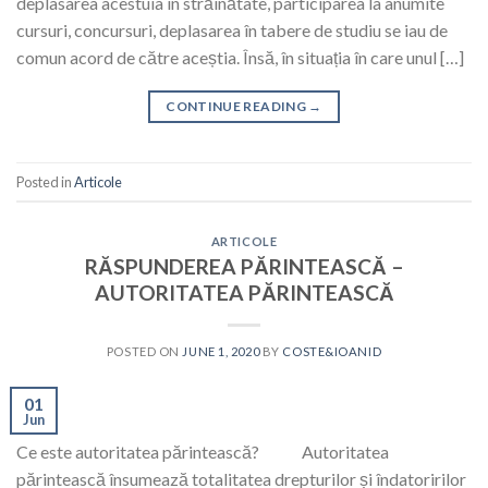
deplasarea acestuia în străinătate, participarea la anumite
cursuri, concursuri, deplasarea în tabere de studiu se iau de
comun acord de către aceștia. Însă, în situația în care unul […]
CONTINUE READING
→
Posted in
Articole
ARTICOLE
RĂSPUNDEREA PĂRINTEASCĂ –
AUTORITATEA PĂRINTEASCĂ
POSTED ON
JUNE 1, 2020
BY
COSTE&IOANID
01
Jun
Ce este autoritatea părintească? Autoritatea
părintească însumează totalitatea drepturilor și îndatoririlor